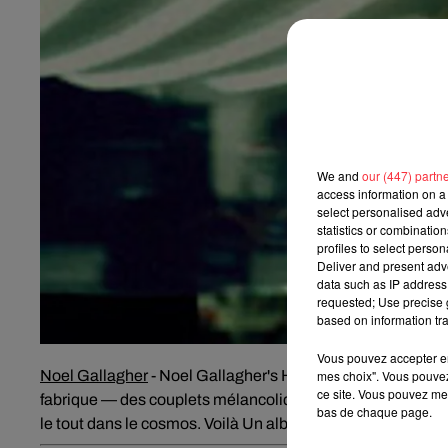
We and
our (447) partn
access information on a 
select personalised ad
statistics or combinatio
profiles to select person
Deliver and present adv
data such as IP address 
requested; Use precise g
based on information tra
Vous pouvez accepter en 
Noel Gallagher
-
Noel Gallagher's High Flying Birds
mes choix". Vous pouvez
Noel 
ce site. Vous pouvez met
fabrique — des couplets mélancoliques, des refrains euphor
bas de chaque page.
le tout dans le cosmos. Voilà Un album épique, ambitieux, a