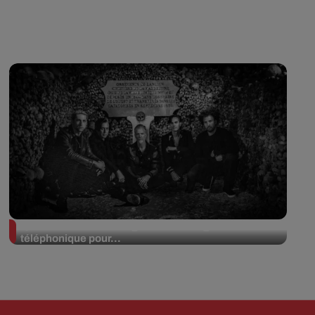
Queens of the Stone Age lance une ligne
téléphonique pour...