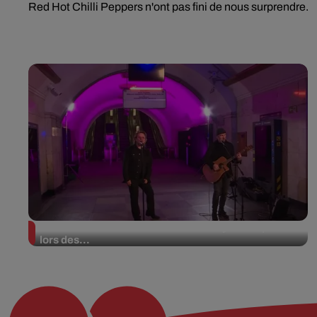
Red Hot Chilli Peppers n'ont pas fini de nous surprendre.
La version réécrite de « Beautiful Day » interprétée
lors des...