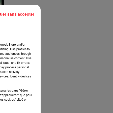
uer sans accepter
erest: Store and/or
tising; Use profiles to
tand audiences through
personalise content; Use
 fraud, and fix errors;
 may process personal
mation actively
vices; Identify devices
rtenaires dans "Gérer
s'appliqueront que pour
les cookies" situé en
ce