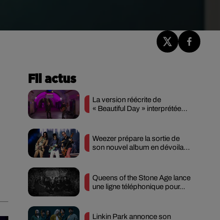
Fil actus
La version réécrite de
« Beautiful Day » interprétée
lors des...
Weezer prépare la sortie de
son nouvel album en dévoilant
une...
Queens of the Stone Age lance
une ligne téléphonique pour...
Linkin Park annonce son