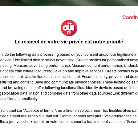
Contin
Le respect de votre vie privée est notre priorité
ers
do the following data processing based on your consent and/or our legitimate int
device; Use limited data to select advertising; Create profiles for personalised adver
vertising; Measure advertising performance; Measure content performance; Unders
ns of data from different sources; Develop and improve services; Create profiles to 
alised content; Use limited data to select content; Ensure security, prevent and detect
ertising and content; Save and communicate privacy choices. These technologies
and browsing data to offer following functionalities: Identify devices based on infor
eolocation data; Match and combine data from other data sources; Link different de
nsmitted automatically.
cliquant sur "Accepter et fermer", ou affiner en sélectionnant les finalités et/ou pa
 également refuser en cliquant sur "Continuer sans accepter". Vos préférences ne 
Gallagher
nous signe un chef-d'oeuvre fidèle à sa marque de
tre à jour vos choix, ou retirer votre consentement à tout moment via le lien "Gérer 
iques, l’idée que tout ira bien quand la pluie s’arrêtera —et lan
ux couleurs de l’arc en ciel.