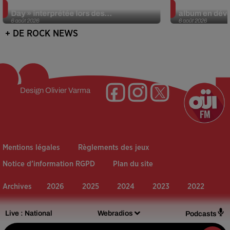
La version réécrite de « Beautiful
Weezer prépar
Day » interprétée lors des...
album en dévo
6 août 2026
6 août 2026
+ DE ROCK NEWS
Design
Olivier Varma
Mentions légales
Règlements des jeux
Notice d’information RGPD
Plan du site
Archives
2026
2025
2024
2023
2022
Live :
National
Webradios
Podcasts