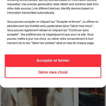
requested; Use precise geolocation data; Match and combine data from
le cinquième album du groupe, sorti en 2018, tire ses treize
other data sources; Link different devices; Identify devices based on
hymnes de treize classiques d’horreur. Enregistré début 2018
information transmitted automatically.
par le producteur Drew Fulk (Motionless In White, Pop Evil) à
Los Angeles,
The Silver Scream
offre une évasion digne d’un
Vous pouvez accepter en cliquant sur "Accepter et fermer", ou affiner en
sélectionnant les finalités et/ou partenaires dans "Gérer mes choix".
grand écran.
Vous pouvez également refuser en cliquant sur "Continuer sans
accepter". Vos préférences ne s'appliqueront que pour ce site. Vous
Événements à venir
pouvez mettre à jour vos choix, ou retirer votre consentement à tout
moment via le lien "Gérer les cookies" situé en bas de chaque page.
Accepter et fermer
Gérer mes choix