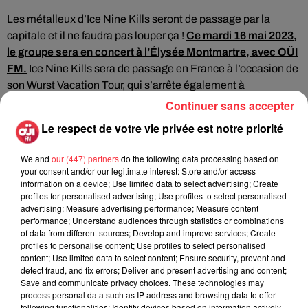
Les métalleux d’Ice Nine Kills seront de passage par la
capitale et il ne faudra pas louper ça !
Ce mardi 16 mai 2023,
le groupe sera en concert à l’Élysée Montmartre, avec OÜI
FM.
Ice Nine Kills sera de passage en France à l’occasion de
son Wurst Vacation Tour, qui s’arrête également à
Amsterdam, Copenhague, Helsinki, Milan, Madrid…
Continuer sans accepter
Autant dire que cette date du 16 mai risque d’être
Le respect de votre vie privée est notre priorité
exceptionnelle, puisque le groupe sera certainement
survolté (encore plus que d’habitude), 24h avant de faire la
We and
our (447) partners
do the following data processing based on
your consent and/or our legitimate interest: Store and/or access
première partie de Metallica au Stade de France.
information on a device; Use limited data to select advertising; Create
profiles for personalised advertising; Use profiles to select personalised
En 2019, le groupe était déjà passé par Paris. Trois ans plus
advertising; Measure advertising performance; Measure content
tard, ce concert de l’Élysée Montmartre sera l’occasion de
performance; Understand audiences through statistics or combinations
vivre en live les titres de leur dernier album
The Silver
of data from different sources; Develop and improve services; Create
profiles to personalise content; Use profiles to select personalised
Scream 2: Welcome To Horrorwood
.
content; Use limited data to select content; Ensure security, prevent and
detect fraud, and fix errors; Deliver and present advertising and content;
Leur album
Every Trick In The Book
, sorti en 2015, a été
Save and communicate privacy choices. These technologies may
classé n° 1 du Billboard Heatseekers hebdomadaire et Top 5
process personal data such as IP address and browsing data to offer
des albums Hard Rock et indépendants.
The Silver Scream
,
following functionalities: Identify devices based on information actively