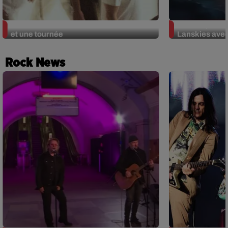
Ghinzu : un nouvel album avec Oüi FM
OÜI FM parten
et une tournée
Lanskies ave
Rock News