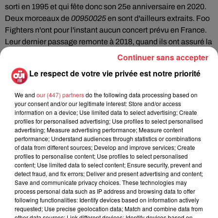
sorti en 1995 et qui fête donc son 25e anniversaire en 2020.
Deux morceaux de
00950025
en sont d'ailleurs extraits. Foo
Fighters n'ont pour l'instant aucun concert prévu en France.
Leur dernier passage remonte à 2018, quand ils ont assuré la
tête d'affiche du Download Festival Paris, aux côtés d'
Ozzy
Continuer sans accepter
Osbourne
,
Marilyn Manson
et Guns N'Roses. Le groupe y
Le respect de votre vie privée est notre priorité
défendait
Concrete and Gold
, son dernier album en date,
sorti en 2017.
We and
our (447) partners
do the following data processing based on
your consent and/or our legitimate interest: Store and/or access
information on a device; Use limited data to select advertising; Create
profiles for personalised advertising; Use profiles to select personalised
advertising; Measure advertising performance; Measure content
performance; Understand audiences through statistics or combinations
of data from different sources; Develop and improve services; Create
Fil actus
profiles to personalise content; Use profiles to select personalised
content; Use limited data to select content; Ensure security, prevent and
detect fraud, and fix errors; Deliver and present advertising and content;
Save and communicate privacy choices. These technologies may
La version réécrite de « Beautiful Day »
process personal data such as IP address and browsing data to offer
interprétée lors des...
following functionalities: Identify devices based on information actively
requested; Use precise geolocation data; Match and combine data from
other data sources; Link different devices; Identify devices based on