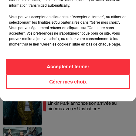
information transmitted automatically.
Vous pouvez accepter en cliquant sur "Accepter et fermer", ou affiner en
sélectionnant les finalités et/ou partenaires dans "Gérer mes choix".
Weezer prépare la sortie de son nouvel
Vous pouvez également refuser en cliquant sur "Continuer sans
album en dévoilant une...
accepter". Vos préférences ne s'appliqueront que pour ce site. Vous
pouvez mettre à jour vos choix, ou retirer votre consentement à tout
moment via le lien "Gérer les cookies" situé en bas de chaque page.
Queens of the Stone Age lance une ligne
Accepter et fermer
téléphonique pour...
Gérer mes choix
Linkin Park annonce son arrivée au
cinéma avec « Unshatter »