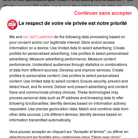
d'infos
par ici
. Et enfin, en guise d'apothéose, de déluge
Continuer sans accepter
Alternative Rock, la dernière soirée se tiendra le 18
décembre au Point Éphémère, avec une programmation
Le respect de votre vie privée est notre priorité
spéciale qui se garde le meilleur pour la fin :
Royal Blood
! Le
duo le plus explosif de la scène rock britannique viendra
We and
our (447) partners
do the following data processing based on
your consent and/or our legitimate interest: Store and/or access
présenter son premier album en live, et ça s'annonce
information on a device; Use limited data to select advertising; Create
dantesque ! Après avoir assuré la première partie de groupe
profiles for personalised advertising; Use profiles to select personalised
comme les Arctic Monkeys et conquis la vieille Albion avec
advertising; Measure advertising performance; Measure content
performance; Understand audiences through statistics or combinations
un disque brillant de bout en bout, ils s'apprêtent à jouer aux
of data from different sources; Develop and improve services; Create
côtés des Foo Fighters lors de leur prochaine tournée. Mais
profiles to personalise content; Use profiles to select personalised
avant ça, c'est au Festival OÜI FM Bring The Noise qu'ils
content; Use limited data to select content; Ensure security, prevent and
detect fraud, and fix errors; Deliver and present advertising and content;
viendront mettre le feu, et personne ne passera à côté de
Save and communicate privacy choices. These technologies may
l'événement. À leurs côtés, les prolifiques
Loading Data
,
process personal data such as IP address and browsing data to offer
chouchous de Nick Oliveri et Alain Johannes (ex-Queens of
following functionalities: Identify devices based on information actively
requested; Use precise geolocation data; Match and combine data from
the Stone Age), et les explosifs
Spark Gap
, lors d'une soirée
other data sources; Link different devices; Identify devices based on
qui s'inscrira dans les annales. Pour plus d'informations, ça
information transmitted automatically.
se passe
par ici
.
Vous pouvez accepter en cliquant sur "Accepter et fermer", ou affiner en
http://www.dailymotion.com/video/x28yl3l_festival-oui-fm-
sélectionnant les finalités et/ou partenaires dans "Gérer mes choix".