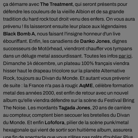
ça démarre avec
The Treatment
, qui
seront présents pour
défendre les couleurs de la vieille Albion et de sa grande
tradition du hard rock tout droit venu des enfers. On vous aura
prévenu ! Ils laisseront ensuite leur place aux légendaires
Black Bomb A
, nous faisant l'insigne honneur d'un live
ébouriffant. Enfin, les canadiens de
Danko Jones
, dignes
successeurs de Motörhead, viendront chauffer vos tympans
dans un déluge metal assourdissant. Toutes les infos
par ici
.
Dimanche 14 décembre, un plateau 100% français viendra
hisser haut le drapeau tricolore sur la planète Alternative
Rock, toujours au Divan du Monde. Et autant vous prévenir
de suite : la France n'a pas à rougir.
AqME
, célèbre formation
metal des années 2000, est enfin de retour avec un nouvel
album qu'elle viendra défendre sur la scène du Festival Bring
The Noise. Les mordants
Tagada Jones
, 20 ans de carrière
au compteur, comptent bien secouer les bretelles du Divan
du Monde. Et enfin
Lofofora
, pilier de la scène punk/metal
hexagonale qui vient de sortir son huitième album, assurera
une fin de spectacle que vous n'êtes pas prêts d'oublier. Plus