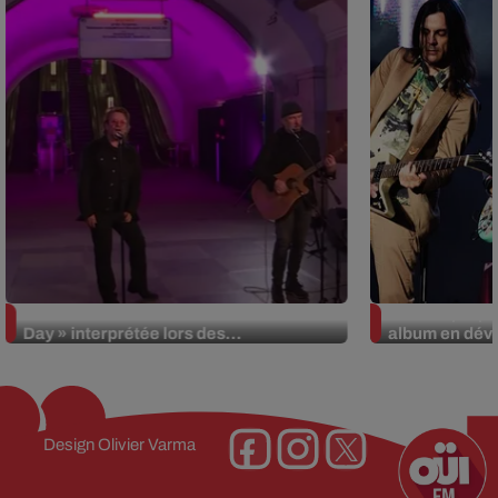
La version réécrite de « Beautiful
Weezer prépar
Day » interprétée lors des...
album en dévo
Design
Olivier Varma