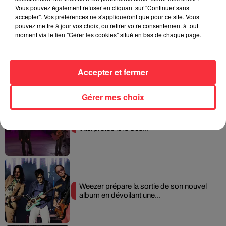
bring-the-noise-5eme-edition-la-programmation-
Vous pouvez également refuser en cliquant sur "Continuer sans
complete_music
accepter". Vos préférences ne s'appliqueront que pour ce site. Vous
pouvez mettre à jour vos choix, ou retirer votre consentement à tout
moment via le lien "Gérer les cookies" situé en bas de chaque page.
Accepter et fermer
Fil actus
Gérer mes choix
La version réécrite de « Beautiful Day »
interprétée lors des...
Weezer prépare la sortie de son nouvel
album en dévoilant une...