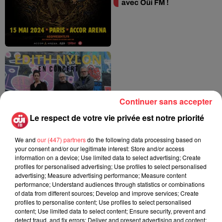
avec Oüi FM !
Concert : Le Petit Bain
Continuer sans accepter
accueille Edith Nylon le
8 octobre
Le respect de votre vie privée est notre priorité
We and
our (447) partners
do the following data processing based on
your consent and/or our legitimate interest: Store and/or access
information on a device; Use limited data to select advertising; Create
profiles for personalised advertising; Use profiles to select personalised
advertising; Measure advertising performance; Measure content
performance; Understand audiences through statistics or combinations
of data from different sources; Develop and improve services; Create
profiles to personalise content; Use profiles to select personalised
Judas Priest en concert
content; Use limited data to select content; Ensure security, prevent and
à Paris et Lyon en avril
detect fraud, and fix errors; Deliver and present advertising and content;