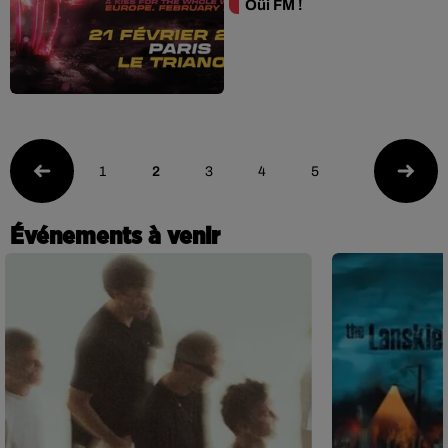
Oüi FM !
1
2
3
4
5
Événements à venir