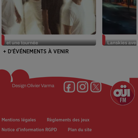
Ghinzu : un nouvel album avec Oüi FM
OÜI FM parten
et une tournée
Lanskies ave
+ D'ÉVÉNEMENTS À VENIR
Design
Olivier Varma
Mentions légales
Règlements des jeux
Notice d’information RGPD
Plan du site