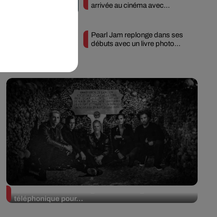
arrivée au cinéma avec
« Unshatter »
Pearl Jam replonge dans ses
débuts avec un livre photo
inédit
Queens of the Stone Age lance une ligne
téléphonique pour...