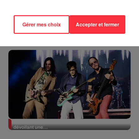
rt fêteront donc leurs 31 ans au cours de cette édition
s'imposer comme l'un des événements majeurs dans le paysage
n 2018, pour voir notamment les prestations de
Weezer
,
Slash
,
Gérer mes choix
Accepter et fermer
Weezer prépare la sortie de son nouvel album en
dévoilant une...