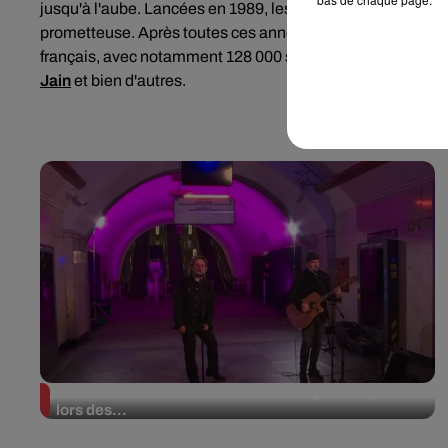
jusqu'à l'aube. Lancées en 1989, les Eurockéennes de Belfo
prometteuse. Après toutes ces années, le festival a su 
français, avec notamment 128 000 spectateurs présents e
Jain
et bien d'autres.
La version réécrite de « Beautiful Day » interprétée
lors des...