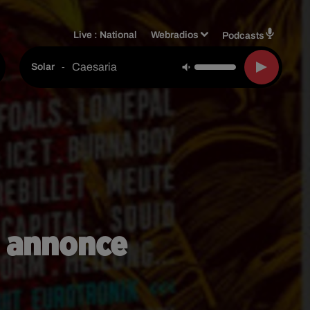
Live :
National
Webradios
Podcasts
Caesaria
-
Solar
e annonce