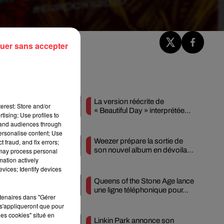
uer sans accepter
Fil actus
La version réécrite de
erest: Store and/or
« Beautiful Day » interprétée
tising; Use profiles to
lors des...
tand audiences through
e,
personalise content; Use
Weezer prépare la sortie de
 fraud, and fix errors;
son nouvel album en dévoilant
 may process personal
une...
mation actively
vices; Identify devices
ck
Queens of the Stone Age lance
une ligne téléphonique pour...
al
rtenaires dans "Gérer
s'appliqueront que pour
les cookies" situé en
Linkin Park annonce son