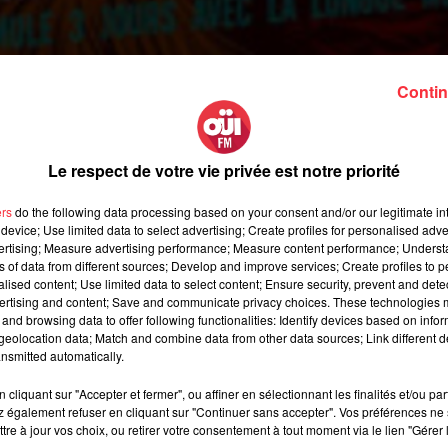
Contin
Le respect de votre vie privée est notre priorité
ers
do the following data processing based on your consent and/or our legitimate int
device; Use limited data to select advertising; Create profiles for personalised adver
 11 décembre, les organisateurs des Eurockéennes de Belfort
vertising; Measure advertising performance; Measure content performance; Unders
 se tiendra du 2 au 4 juillet. Toujours dans un souci d'éclectism
ns of data from different sources; Develop and improve services; Create profiles to 
alised content; Use limited data to select content; Ensure security, prevent and detect
arge. Ainsi, on retrouve des groupes forts d'une longue carrière,
ertising and content; Save and communicate privacy choices. These technologies
tres plus récents, comme
Foals
, parmi les têtes d'affiche. On
and browsing data to offer following functionalities: Identify devices based on infor
rdcore avec Body Count, du folk rock avec
The Lumineers
, sans
eolocation data; Match and combine data from other data sources; Link different de
nsmitted automatically.
Les Eurockéennes n'hésitent toujours pas à sortir de la sphère ro
ake et
Paul Kalkbrenner
, ou encore des rappeurs comme Lomep
cliquant sur "Accepter et fermer", ou affiner en sélectionnant les finalités et/ou pa
de l'événement présentent aussi une nouvelle formule appelée
 également refuser en cliquant sur "Continuer sans accepter". Vos préférences ne 
tre à jour vos choix, ou retirer votre consentement à tout moment via le lien "Gérer 
t de lives electro, techno et house Le samedi 4 juillet, de minuit