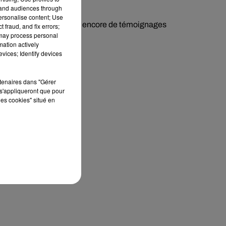
tand audiences through
personalise content; Use
ecrets de fabrication ou encore de témoignages
 fraud, and fix errors;
 may process personal
mation actively
vices; Identify devices
rtenaires dans "Gérer
s'appliqueront que pour
les cookies" situé en