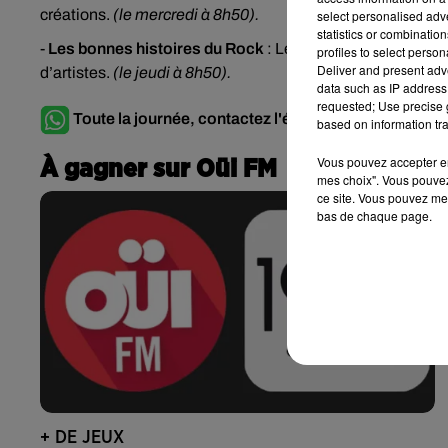
créations.
(le mercredi à 8h50).
select personalised ad
statistics or combinatio
-
Les bonnes histoires du Rock
: Les plus grands classiq
profiles to select person
Deliver and present adv
d’artistes.
(le jeudi à 8h50).
data such as IP address 
requested; Use precise g
Toute la journée, contactez l'équipe de Oüi FM sur 
based on information tra
Vous pouvez accepter en 
À gagner sur Oüi FM
mes choix". Vous pouvez
ce site. Vous pouvez met
bas de chaque page.
+ DE JEUX