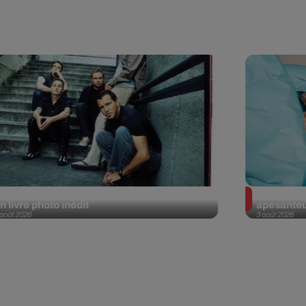
earl Jam replonge dans ses débuts avec
Blond Red
n livre photo inédit
apesanteu
 août 2026
3 août 2026