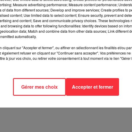
vertising; Measure advertising performance; Measure content performance; Unders
ns of data from different sources; Develop and improve services; Create profiles to 
ues du Rock racontés par
Dom Kiris
au travers d’anecdotes, de s
alised content; Use limited data to select content; Ensure security, prevent and detect
ertising and content; Save and communicate privacy choices. These technologies
and browsing data to offer following functionalities: Identify devices based on infor
eolocation data; Match and combine data from other data sources; Link different de
WhatsApp ! Réagissez au 06 95 33 95 33.
nsmitted automatically.
cliquant sur "Accepter et fermer", ou affiner en sélectionnant les finalités et/ou pa
 également refuser en cliquant sur "Continuer sans accepter". Vos préférences ne 
tre à jour vos choix, ou retirer votre consentement à tout moment via le lien "Gérer 
Gérer mes choix
Accepter et fermer