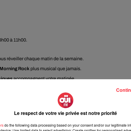
 6h00 à 11h00.
us réveiller chaque matin de la semaine.
Morning Rock
plus musical que jamais.
siques
accompagnent votre matinée.
la création de vos
morceaux préférés
? Vous êtes au bon endroit
Contin
et en avant son coup de cœur parmi les récentes sorties musica
Le respect de votre vie privée est notre priorité
sur l'instrument le plus emblématique du Rock. Aussi bien du c
ers
do the following data processing based on your consent and/or our legitimate int
ks - emblématiques ou insolites - à travers leur histoire, celle du
device; Use limited data to select advertising; Create profiles for personalised adver