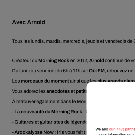
Avec Arnold
Tous les lundis, mardis, mercredis, jeudis et vendredis de
Créateur du
Morning Rock
en 2012,
Arnold
continue de vo
Du lundi au vendredi de 6h à 11h sur
Oüi FM
, retrouvez un
Les
morceaux du moment
ainsi que les
plus grands clas
Vous adorez les
anecdotes
et
petites histoires
autour de 
À retrouver également dans le Morning Rock :
-
La nouveauté du Morning Rock
: Chaque lundi,
Arnold
m
-
Guitares et guitaristes de légende
:
Dom Kiris
se penche 
We and
our (447) partn
-
Arockalypse Now
:
Iris
vous fait (re)découvrir les BO roc
access information on a 