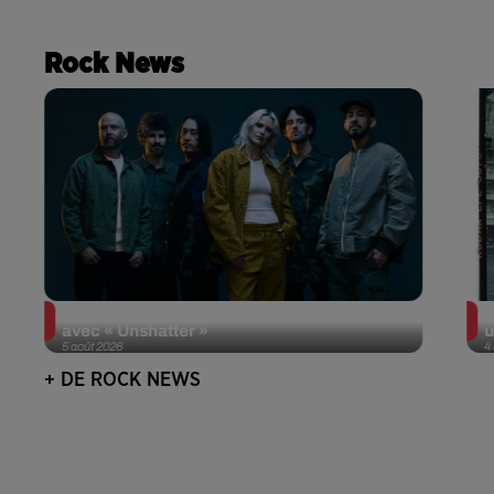
Rock News
Linkin Park annonce son arrivée au cinéma
P
avec « Unshatter »
u
5 août 2026
4
+ DE ROCK NEWS