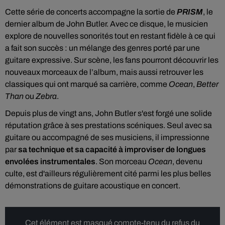
Cette série de concerts accompagne la sortie de
PRISM
, le
dernier album de John Butler. Avec ce disque, le musicien
explore de nouvelles sonorités tout en restant fidèle à ce qui
a fait son succès : un mélange des genres porté par une
guitare expressive. Sur scène, les fans pourront découvrir les
nouveaux morceaux de l’album, mais aussi retrouver les
classiques qui ont marqué sa carrière, comme
Ocean
,
Better
Than
ou
Zebra
.
Depuis plus de vingt ans, John Butler s'est forgé une solide
réputation grâce à ses prestations scéniques. Seul avec sa
guitare ou accompagné de ses musiciens, il impressionne
par
sa technique et sa capacité à improviser de longues
envolées instrumentales
. Son morceau
Ocean
, devenu
culte, est d'ailleurs régulièrement cité parmi les plus belles
démonstrations de guitare acoustique en concert.
Cet élément est masqué compte-tenu du refus du