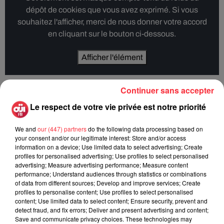
dépôt de cookies que vous avez exprimé. Si vous
souhaitez l'afficher, merci de nous donner votre accord
en cliquant sur le bouton ci-dessous.
Afficher l'élément
Continuer sans accepter
Le respect de votre vie privée est notre priorité
Rock News
We and
our (447) partners
do the following data processing based on
your consent and/or our legitimate interest: Store and/or access
information on a device; Use limited data to select advertising; Create
La version réécrite de « Beautiful Day »
profiles for personalised advertising; Use profiles to select personalised
interprétée lors des...
advertising; Measure advertising performance; Measure content
6 août 2026
performance; Understand audiences through statistics or combinations
of data from different sources; Develop and improve services; Create
profiles to personalise content; Use profiles to select personalised
content; Use limited data to select content; Ensure security, prevent and
detect fraud, and fix errors; Deliver and present advertising and content;
Weezer prépare la sortie de son nouvel
Save and communicate privacy choices. These technologies may