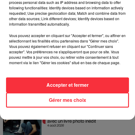
album en dévoilant une...
process personal data such as IP address and browsing data to offer
6 août 2026
following functionalities: Identify devices based on information actively
requested; Use precise geolocation data; Match and combine data from
other data sources; Link different devices; Identify devices based on
information transmitted automatically.
Queens of the Stone Age lance une ligne
Vous pouvez accepter en cliquant sur "Accepter et fermer", ou affiner en
téléphonique pour...
sélectionnant les finalités et/ou partenaires dans "Gérer mes choix".
5 août 2026
Vous pouvez également refuser en cliquant sur "Continuer sans
accepter". Vos préférences ne s'appliqueront que pour ce site. Vous
pouvez mettre à jour vos choix, ou retirer votre consentement à tout
moment via le lien "Gérer les cookies" situé en bas de chaque page.
Linkin Park annonce son arrivée au
cinéma avec « Unshatter »
Accepter et fermer
5 août 2026
Gérer mes choix
Pearl Jam replonge dans ses débuts
avec un livre photo inédit
4 août 2026