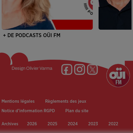
+ DE PODCASTS OÜI FM
Design
Olivier Varma
Mentions légales
Règlements des jeux
Notice d’information RGPD
Plan du site
Archives
2026
2025
2024
2023
2022