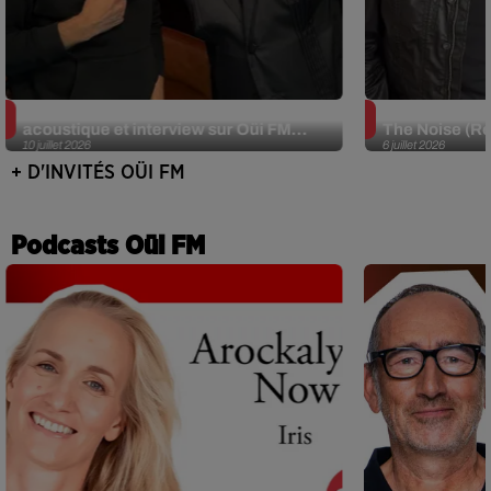
JJerome87 (Alt-J) en session
Def Leppard e
acoustique et interview sur Oüi FM...
The Noise (Re
10 juillet 2026
6 juillet 2026
+ D'INVITÉS OÜI FM
Podcasts Oüi FM