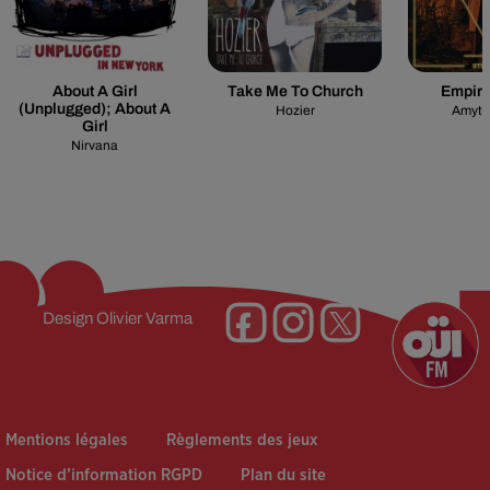
About A Girl
Take Me To Church
Empire
(unplugged); About A
Hozier
Amyth
Girl
Nirvana
Design
Olivier Varma
Mentions légales
Règlements des jeux
Notice d’information RGPD
Plan du site