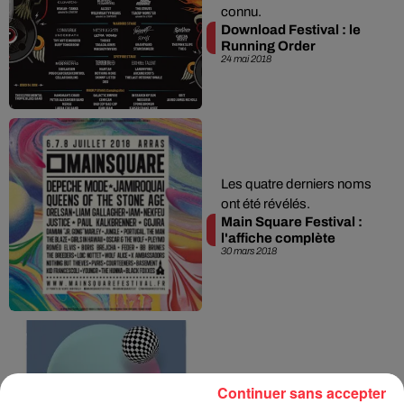
connu.
Download Festival : le
Running Order
24 mai 2018
Les quatre derniers noms
ont été révélés.
Main Square Festival :
l'affiche complète
30 mars 2018
Les deux derniers noms
Continuer sans accepter