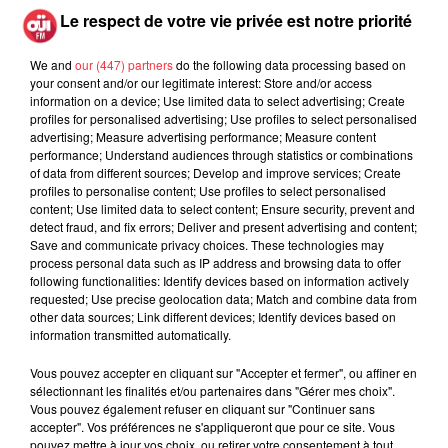
ont été révélés.
Le respect de votre vie privée est notre priorité
Papillons de Nuit : la
dernière annonce
26 mars 2018
We and
our (447) partners
do the following data processing based on
your consent and/or our legitimate interest: Store and/or access
information on a device; Use limited data to select advertising; Create
profiles for personalised advertising; Use profiles to select personalised
advertising; Measure advertising performance; Measure content
performance; Understand audiences through statistics or combinations
of data from different sources; Develop and improve services; Create
38 groupes et artistes
profiles to personalise content; Use profiles to select personalised
français et internationaux
content; Use limited data to select content; Ensure security, prevent and
seront présents pour
detect fraud, and fix errors; Deliver and present advertising and content;
présenter leur musique.
Save and communicate privacy choices. These technologies may
L'affiche de Papillons de
process personal data such as IP address and browsing data to offer
Nuit 2018 est (presque)
following functionalities: Identify devices based on information actively
complète !
requested; Use precise geolocation data; Match and combine data from
13 mars 2018
other data sources; Link different devices; Identify devices based on
information transmitted automatically.
Vous pouvez accepter en cliquant sur "Accepter et fermer", ou affiner en
sélectionnant les finalités et/ou partenaires dans "Gérer mes choix".
Vous pouvez également refuser en cliquant sur "Continuer sans
Tous les détails de la
accepter". Vos préférences ne s'appliqueront que pour ce site. Vous
programmation sont
pouvez mettre à jour vos choix, ou retirer votre consentement à tout