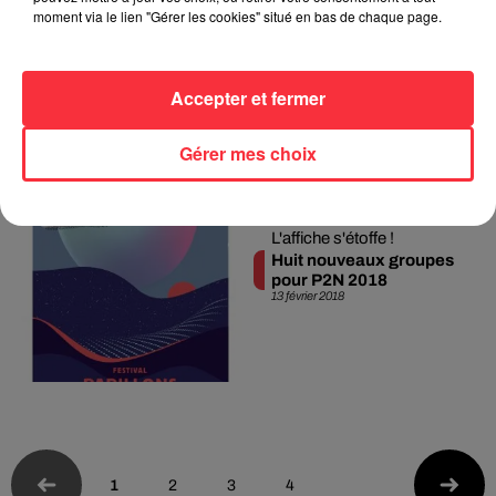
maintenant révélés.
moment via le lien "Gérer les cookies" situé en bas de chaque page.
Lollapalooza 2018 : le
running order
22 février 2018
Accepter et fermer
Gérer mes choix
L'affiche s'étoffe !
Huit nouveaux groupes
pour P2N 2018
13 février 2018
1
2
3
4