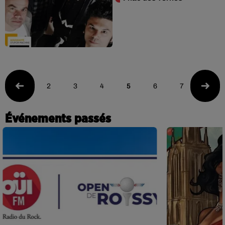
2
3
4
5
6
7
8
Événements passés