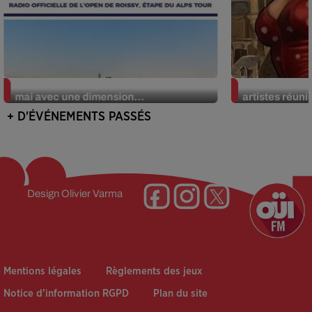
L’Open de Roissy revient du 28 au 30
Chartres Tatt
mai avec une dimension...
artistes réuni
+ D'ÉVÉNEMENTS PASSÉS
Design
Olivier Varma
Mentions légales
Règlements des jeux
Notice d’information RGPD
Plan du site