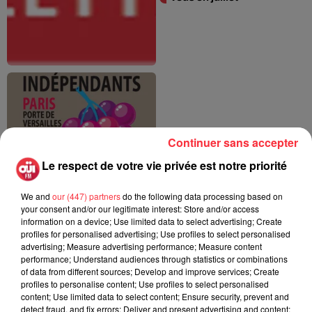
OUI FM vous invite au
Continuer sans accepter
41e salon des Vins des
Vignerons Indépendants
Le respect de votre vie privée est notre priorité
We and
our (447) partners
do the following data processing based on
your consent and/or our legitimate interest: Store and/or access
information on a device; Use limited data to select advertising; Create
profiles for personalised advertising; Use profiles to select personalised
advertising; Measure advertising performance; Measure content
performance; Understand audiences through statistics or combinations
of data from different sources; Develop and improve services; Create
profiles to personalise content; Use profiles to select personalised
content; Use limited data to select content; Ensure security, prevent and
Venez fêter Halloween à
detect fraud, and fix errors; Deliver and present advertising and content;
Disney Village !