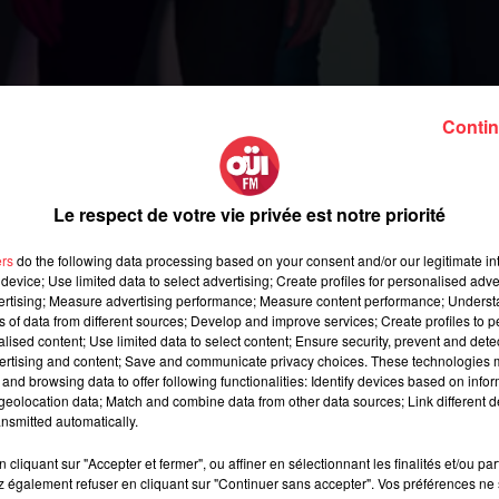
Contin
 fera en douceur.
Le respect de votre vie privée est notre priorité
ers
do the following data processing based on your consent and/or our legitimate int
device; Use limited data to select advertising; Create profiles for personalised adver
vertising; Measure advertising performance; Measure content performance; Unders
 faire vasciller : le groupe a annoncé un ultime EP et quelques
ns of data from different sources; Develop and improve services; Create profiles to 
alised content; Use limited data to select content; Ensure security, prevent and detect
ertising and content; Save and communicate privacy choices. These technologies
and browsing data to offer following functionalities: Identify devices based on infor
ir un peu de réconfort. Les
Wild Beasts
, n'ont pas fait qu'annoncer
eolocation data; Match and combine data from other data sources; Link different de
nsmitted automatically.
icile, celle-ci se fera en douceur
: le groupe britannique a prévu
bling EP,
composé de trois titres inédits sortira le 20 octobre 20
cliquant sur "Accepter et fermer", ou affiner en sélectionnant les finalités et/ou pa
er album,
Boy King
.
Pour les fans français les plus hardcores
,
 également refuser en cliquant sur "Continuer sans accepter". Vos préférences ne 