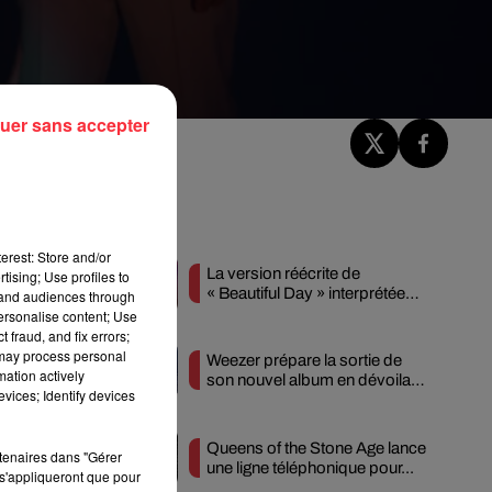
uer sans accepter
Fil actus
erest: Store and/or
La version réécrite de
tising; Use profiles to
« Beautiful Day » interprétée
tand audiences through
lors des...
personalise content; Use
 fraud, and fix errors;
 may process personal
Weezer prépare la sortie de
mation actively
son nouvel album en dévoilant
vices; Identify devices
une...
 de
17.
Queens of the Stone Age lance
rtenaires dans "Gérer
une ligne téléphonique pour...
s'appliqueront que pour