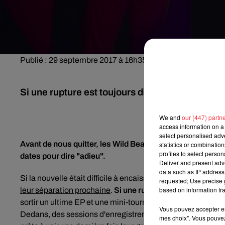
Publié : 29 septembre 2017 à 16h35 par Angèle Chatelier
Si une rupture est toujours difficile, celle-ci se
We and
our (447) partn
access information on a 
select personalised ad
Avant de nous quitter, les Wild Beasts continuent de nous
statistics or combinatio
profiles to select person
dates pour dire "adieu".
Deliver and present adv
data such as IP address 
Si la nouvelle était difficile à encaisser, merci de nous offr
requested; Use precise g
based on information tra
leur séparation prochaine
.
Si une rupture est toujours diff
sortir un ultime EP et une mini-tournée.
Punk Drunk & Trem
Vous pouvez accepter en 
Dedans, des sessions d'enregistrement de leur tout derni
mes choix". Vous pouvez