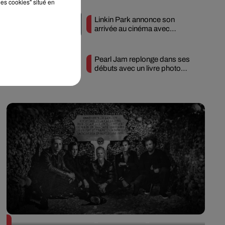
r
les cookies" situé en
Linkin Park annonce son
arrivée au cinéma avec
té
« Unshatter »
Pearl Jam replonge dans ses
débuts avec un livre photo
inédit
Queens of the Stone Age lance une ligne