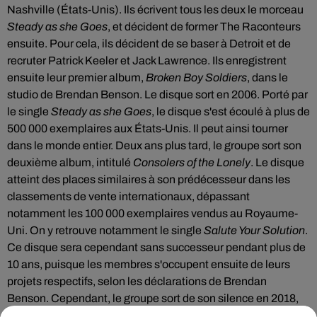
Nashville (États-Unis). Ils écrivent tous les deux le morceau
Steady as she Goes
, et décident de former The Raconteurs
ensuite. Pour cela, ils décident de se baser à Detroit et de
recruter Patrick Keeler et Jack Lawrence. Ils enregistrent
ensuite leur premier album,
Broken Boy Soldiers
, dans le
studio de Brendan Benson. Le disque sort en 2006. Porté par
le single
Steady as she Goes
, le disque s'est écoulé à plus de
500 000 exemplaires aux États-Unis. Il peut ainsi tourner
dans le monde entier. Deux ans plus tard, le groupe sort son
deuxième album, intitulé
Consolers of the Lonely
. Le disque
atteint des places similaires à son prédécesseur dans les
classements de vente internationaux, dépassant
notamment les 100 000 exemplaires vendus au Royaume-
Uni. On y retrouve notamment le single
Salute Your Solution
.
Ce disque sera cependant sans successeur pendant plus de
10 ans, puisque les membres s'occupent ensuite de leurs
projets respectifs, selon les déclarations de Brendan
Benson. Cependant, le groupe sort de son silence en 2018,
annonçant que deux morceaux inédits sortiront avec la