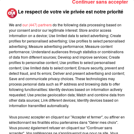
Continuer sans accepter
réédition de
Consolers of the Lonely
, intitulés
Sunday Driver
Le respect de votre vie privée est notre priorité
et
Now That You're Gone
. Ces deux morceaux figureront
dans le troisième album de The Raconteurs, dont la sortie
We and
our (447) partners
do the following data processing based on
est prévue pour 2019.
your consent and/or our legitimate interest: Store and/or access
information on a device; Use limited data to select advertising; Create
profiles for personalised advertising; Use profiles to select personalised
advertising; Measure advertising performance; Measure content
Cet élément est masqué compte-tenu du refus du
performance; Understand audiences through statistics or combinations
dépôt de cookies que vous avez exprimé. Si vous
of data from different sources; Develop and improve services; Create
souhaitez l'afficher, merci de nous donner votre accord
profiles to personalise content; Use profiles to select personalised
content; Use limited data to select content; Ensure security, prevent and
en cliquant sur le bouton ci-dessous.
detect fraud, and fix errors; Deliver and present advertising and content;
Save and communicate privacy choices. These technologies may
Afficher l'élément
process personal data such as IP address and browsing data to offer
following functionalities: Identify devices based on information actively
requested; Use precise geolocation data; Match and combine data from
other data sources; Link different devices; Identify devices based on
information transmitted automatically.
Vous pouvez accepter en cliquant sur "Accepter et fermer", ou affiner en
sélectionnant les finalités et/ou partenaires dans "Gérer mes choix".
Fil actus
Vous pouvez également refuser en cliquant sur "Continuer sans
accepter". Vos préférences ne s'appliqueront que pour ce site. Vous