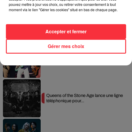
pouvez mettre à jour vos choix, ou retirer votre consentement à tout
moment via le lien "Gérer les cookies" situé en bas de chaque page.
La version réécrite de « Beautiful Day »
interprétée lors des...
Accepter et fermer
Gérer mes choix
Weezer prépare la sortie de son nouvel
album en dévoilant une...
Queens of the Stone Age lance une ligne
téléphonique pour...