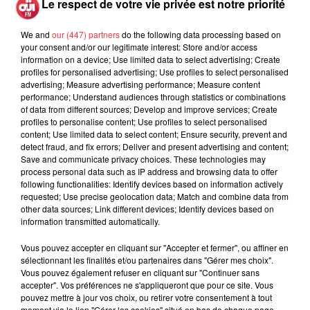
Le respect de votre vie privée est notre priorité
interprétée lors des...
We and
our (447) partners
do the following data processing based on
your consent and/or our legitimate interest: Store and/or access
information on a device; Use limited data to select advertising; Create
profiles for personalised advertising; Use profiles to select personalised
advertising; Measure advertising performance; Measure content
Weezer prépare la sortie de son nouvel
performance; Understand audiences through statistics or combinations
album en dévoilant une...
of data from different sources; Develop and improve services; Create
profiles to personalise content; Use profiles to select personalised
content; Use limited data to select content; Ensure security, prevent and
detect fraud, and fix errors; Deliver and present advertising and content;
Save and communicate privacy choices. These technologies may
process personal data such as IP address and browsing data to offer
Queens of the Stone Age lance une ligne
following functionalities: Identify devices based on information actively
téléphonique pour...
requested; Use precise geolocation data; Match and combine data from
other data sources; Link different devices; Identify devices based on
information transmitted automatically.
Vous pouvez accepter en cliquant sur "Accepter et fermer", ou affiner en
sélectionnant les finalités et/ou partenaires dans "Gérer mes choix".
Linkin Park annonce son arrivée au
Vous pouvez également refuser en cliquant sur "Continuer sans
cinéma avec « Unshatter »
accepter". Vos préférences ne s'appliqueront que pour ce site. Vous
pouvez mettre à jour vos choix, ou retirer votre consentement à tout
moment via le lien "Gérer les cookies" situé en bas de chaque page.