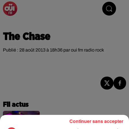
La Radio du Rock
The Chase
Publié : 28 août 2013 à 18h36 par oui fm radio rock
Fil actus
Continuer sans accepter
La version réécrite de « Beautiful Day »