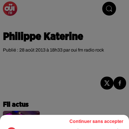
La Radio du Rock
Philippe Katerine
Publié : 28 août 2013 à 18h33 par oui fm radio rock
Fil actus
Continuer sans accepter
La version réécrite de « Beautiful Day »