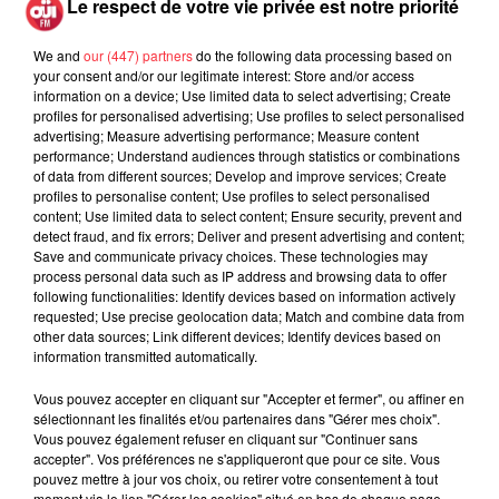
Le respect de votre vie privée est notre priorité
interprétée lors des...
We and
our (447) partners
do the following data processing based on
your consent and/or our legitimate interest: Store and/or access
information on a device; Use limited data to select advertising; Create
profiles for personalised advertising; Use profiles to select personalised
advertising; Measure advertising performance; Measure content
Weezer prépare la sortie de son nouvel
performance; Understand audiences through statistics or combinations
album en dévoilant une...
of data from different sources; Develop and improve services; Create
profiles to personalise content; Use profiles to select personalised
content; Use limited data to select content; Ensure security, prevent and
detect fraud, and fix errors; Deliver and present advertising and content;
Save and communicate privacy choices. These technologies may
process personal data such as IP address and browsing data to offer
Queens of the Stone Age lance une ligne
following functionalities: Identify devices based on information actively
téléphonique pour...
requested; Use precise geolocation data; Match and combine data from
other data sources; Link different devices; Identify devices based on
information transmitted automatically.
Vous pouvez accepter en cliquant sur "Accepter et fermer", ou affiner en
sélectionnant les finalités et/ou partenaires dans "Gérer mes choix".
Linkin Park annonce son arrivée au
Vous pouvez également refuser en cliquant sur "Continuer sans
cinéma avec « Unshatter »
accepter". Vos préférences ne s'appliqueront que pour ce site. Vous
pouvez mettre à jour vos choix, ou retirer votre consentement à tout
moment via le lien "Gérer les cookies" situé en bas de chaque page.