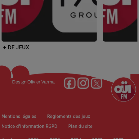
+ DE JEUX
Design
Olivier Varma
Mentions légales
Règlements des jeux
Notice d’information RGPD
Plan du site