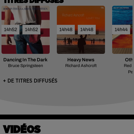
TITRES DIFFUSÉS
14h52
14h52
14h48
14h48
14h44
Dancing In The Dark
Heavy News
Oth
Bruce Springsteen
Richard Ashcroft
Red H
Pe
+ DE TITRES DIFFUSÉS
VIDÉOS