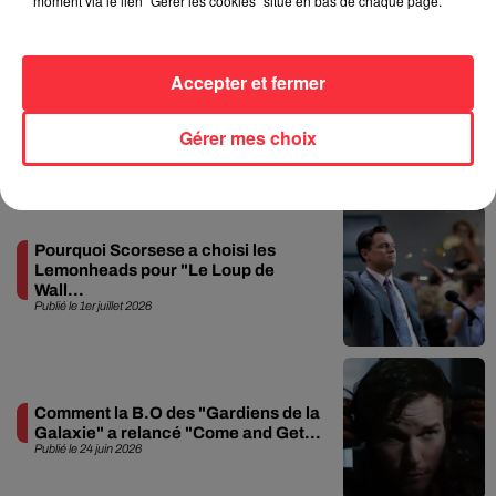
moment via le lien "Gérer les cookies" situé en bas de chaque page.
ligne téléphonique pour...
Publié le 5 août 2026
Accepter et fermer
+ D'ACTU
Gérer mes choix
AROCKALYPSE NOW
Pourquoi Scorsese a choisi les
Lemonheads pour "Le Loup de
Wall...
Publié le 1er juillet 2026
Comment la B.O des "Gardiens de la
Galaxie" a relancé "Come and Get...
Publié le 24 juin 2026