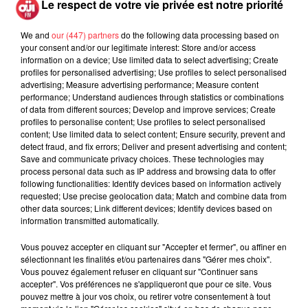
Le respect de votre vie privée est notre priorité
ACTU
We and
our (447) partners
do the following data processing based on
your consent and/or our legitimate interest: Store and/or access
information on a device; Use limited data to select advertising; Create
ROCK NEWS
INVITÉS OÜI FM
profiles for personalised advertising; Use profiles to select personalised
advertising; Measure advertising performance; Measure content
performance; Understand audiences through statistics or combinations
of data from different sources; Develop and improve services; Create
La version réécrite de « Beautiful
profiles to personalise content; Use profiles to select personalised
Day » interprétée lors des...
content; Use limited data to select content; Ensure security, prevent and
Publié le 6 août 2026
detect fraud, and fix errors; Deliver and present advertising and content;
Save and communicate privacy choices. These technologies may
process personal data such as IP address and browsing data to offer
following functionalities: Identify devices based on information actively
requested; Use precise geolocation data; Match and combine data from
other data sources; Link different devices; Identify devices based on
Weezer prépare la sortie de son
information transmitted automatically.
nouvel album en dévoilant une...
Publié le 6 août 2026
Vous pouvez accepter en cliquant sur "Accepter et fermer", ou affiner en
sélectionnant les finalités et/ou partenaires dans "Gérer mes choix".
Vous pouvez également refuser en cliquant sur "Continuer sans
accepter". Vos préférences ne s'appliqueront que pour ce site. Vous
pouvez mettre à jour vos choix, ou retirer votre consentement à tout
Queens of the Stone Age lance une