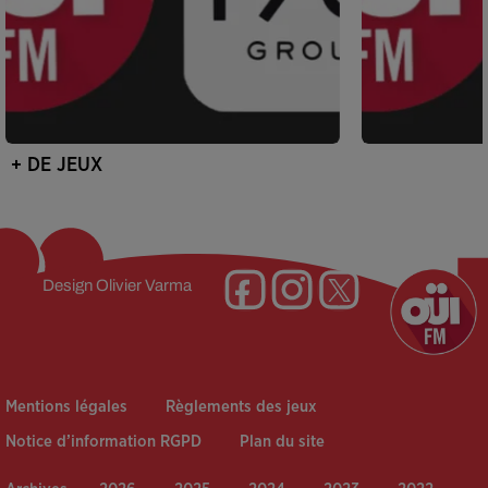
+ DE JEUX
Design
Olivier Varma
Mentions légales
Règlements des jeux
Notice d’information RGPD
Plan du site