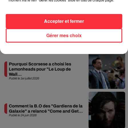
ligne téléphonique pour...
Publié le 5 août 2026
Accepter et fermer
+ D'ACTU
Gérer mes choix
AROCKALYPSE NOW
Pourquoi Scorsese a choisi les
Lemonheads pour "Le Loup de
Wall...
Publié le 1er juillet 2026
Comment la B.O des "Gardiens de la
Galaxie" a relancé "Come and Get...
Publié le 24 juin 2026