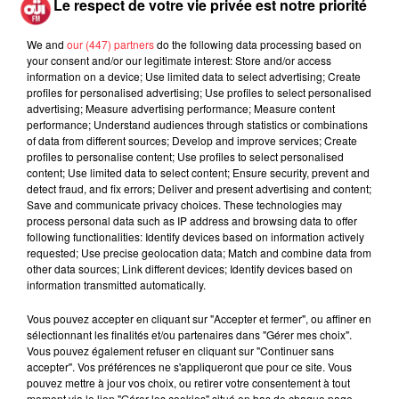
Le respect de votre vie privée est notre priorité
ACTU
We and
our (447) partners
do the following data processing based on
your consent and/or our legitimate interest: Store and/or access
information on a device; Use limited data to select advertising; Create
ROCK NEWS
INVITÉS OÜI FM
profiles for personalised advertising; Use profiles to select personalised
advertising; Measure advertising performance; Measure content
performance; Understand audiences through statistics or combinations
of data from different sources; Develop and improve services; Create
La version réécrite de « Beautiful
profiles to personalise content; Use profiles to select personalised
Day » interprétée lors des...
content; Use limited data to select content; Ensure security, prevent and
Publié le 6 août 2026
detect fraud, and fix errors; Deliver and present advertising and content;
Save and communicate privacy choices. These technologies may
process personal data such as IP address and browsing data to offer
following functionalities: Identify devices based on information actively
requested; Use precise geolocation data; Match and combine data from
other data sources; Link different devices; Identify devices based on
Weezer prépare la sortie de son
information transmitted automatically.
nouvel album en dévoilant une...
Publié le 6 août 2026
Vous pouvez accepter en cliquant sur "Accepter et fermer", ou affiner en
sélectionnant les finalités et/ou partenaires dans "Gérer mes choix".
Vous pouvez également refuser en cliquant sur "Continuer sans
accepter". Vos préférences ne s'appliqueront que pour ce site. Vous
pouvez mettre à jour vos choix, ou retirer votre consentement à tout
Queens of the Stone Age lance une
moment via le lien "Gérer les cookies" situé en bas de chaque page.