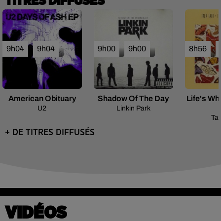
TITRES DIFFUSÉS
9h04
9h04
9h00
9h00
8h56
American Obituary
Shadow Of The Day
Life's Wh
U2
Linkin Park
Tal
+ DE TITRES DIFFUSÉS
VIDÉOS