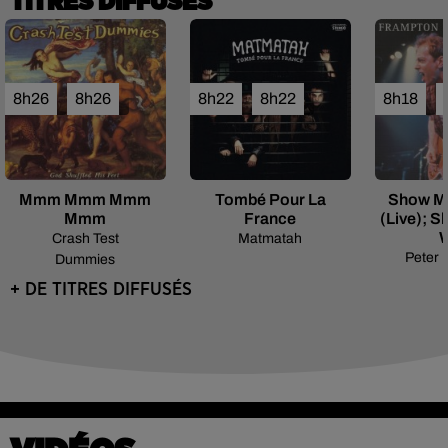
TITRES DIFFUSÉS
8h26
8h26
8h22
8h22
8h18
Mmm Mmm Mmm
Tombé Pour La
Show M
Mmm
France
(live); 
Crash Test
Matmatah
Peter 
Dummies
+ DE TITRES DIFFUSÉS