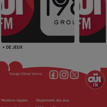
+ DE JEUX
Design
Olivier Varma
Mentions légales
Règlements des jeux