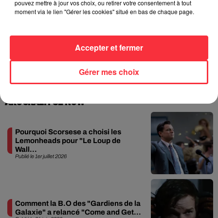
pouvez mettre à jour vos choix, ou retirer votre consentement à tout
moment via le lien "Gérer les cookies" situé en bas de chaque page.
Queens of the Stone Age lance une
ligne téléphonique pour...
Publié le 5 août 2026
Accepter et fermer
Gérer mes choix
+ D'ACTU
AROCKALYPSE NOW
Pourquoi Scorsese a choisi les
Lemonheads pour "Le Loup de
Wall...
Publié le 1er juillet 2026
Comment la B.O des "Gardiens de la
Galaxie" a relancé "Come and Get...