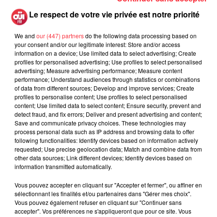
Le respect de votre vie privée est notre priorité
We and
our (447) partners
do the following data processing based on
ACTU
your consent and/or our legitimate interest: Store and/or access
information on a device; Use limited data to select advertising; Create
profiles for personalised advertising; Use profiles to select personalised
advertising; Measure advertising performance; Measure content
ROCK NEWS
INVITÉS OÜI FM
performance; Understand audiences through statistics or combinations
of data from different sources; Develop and improve services; Create
profiles to personalise content; Use profiles to select personalised
La version réécrite de « Beautiful
content; Use limited data to select content; Ensure security, prevent and
Day » interprétée lors des...
detect fraud, and fix errors; Deliver and present advertising and content;
Publié le 6 août 2026
Save and communicate privacy choices. These technologies may
process personal data such as IP address and browsing data to offer
following functionalities: Identify devices based on information actively
requested; Use precise geolocation data; Match and combine data from
other data sources; Link different devices; Identify devices based on
information transmitted automatically.
Weezer prépare la sortie de son
nouvel album en dévoilant une...
Vous pouvez accepter en cliquant sur "Accepter et fermer", ou affiner en
Publié le 6 août 2026
sélectionnant les finalités et/ou partenaires dans "Gérer mes choix".
Vous pouvez également refuser en cliquant sur "Continuer sans
accepter". Vos préférences ne s'appliqueront que pour ce site. Vous